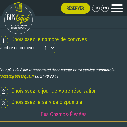
RÉSERVER
FR
EN
Menu
TOUT L'ÉTÉ !
RÉSERVATION
Choisissez le nombre de convives
1
Nombre de convives
Pour plus de 8 personnes merci de contacter notre service commercial.
contact@bustoque.fr
06 21 40 20 41
Choisissez le jour de votre réservation
2
Choisissez le service disponible
3
Bus Champs-Élysées