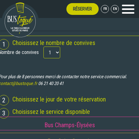
RÉSERVER
FR
EN
Menu
OUVERT TOUT L'ÉTÉ !
RÉSERVATION
Choisissez le nombre de convives
1
Nombre de convives
Pour plus de 8 personnes merci de contacter notre service commercial.
contact@bustoque.fr
06 21 40 20 41
Choisissez le jour de votre réservation
2
Choisissez le service disponible
3
Bus Champs-Élysées