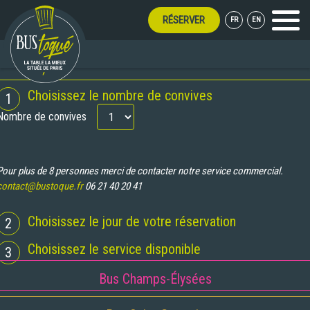
RÉSERVER
FR
EN
Menu
T TOUT L'ÉTÉ !
RÉSERVATION
Choisissez le nombre de convives
1
Nombre de convives
Pour plus de 8 personnes merci de contacter notre service commercial.
contact@bustoque.fr
06 21 40 20 41
Choisissez le jour de votre réservation
2
Choisissez le service disponible
3
Bus Champs-Élysées