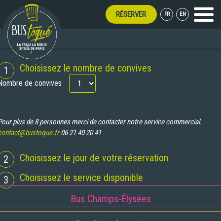
RÉSERVER
FR
EN
Menu
ERT TOUT L'ÉTÉ !
RÉSERVATION
Choisissez le nombre de convives
1
Nombre de convives
Pour plus de 8 personnes merci de contacter notre service commercial.
contact@bustoque.fr
06 21 40 20 41
Choisissez le jour de votre réservation
2
Choisissez le service disponible
3
Bus Champs-Élysées