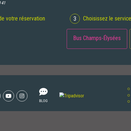
 41
de votre réservation
Choisissez le servic
3
Bus Champs-Élysées
k
iktok
Youtube
Instagram
BLOG