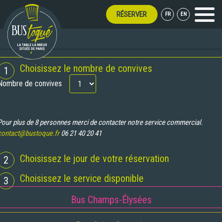
RÉSERVER
FR
EN
Menu
 TOUT L'ÉTÉ !
RÉSERVATION
Choisissez le nombre de convives
1
Nombre de convives
Pour plus de 8 personnes merci de contacter notre service commercial.
contact@bustoque.fr
06 21 40 20 41
Choisissez le jour de votre réservation
2
Choisissez le service disponible
3
Bus Champs-Élysées