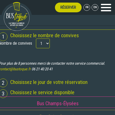
RÉSERVER
FR
EN
Menu
TOUT L'ÉTÉ !
RÉSERVATION
Choisissez le nombre de convives
1
Nombre de convives
Pour plus de 8 personnes merci de contacter notre service commercial.
contact@bustoque.fr
06 21 40 20 41
Choisissez le jour de votre réservation
2
Choisissez le service disponible
3
Bus Champs-Élysées