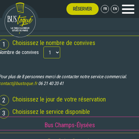
RÉSERVER
FR
EN
Menu
T TOUT L'ÉTÉ !
RÉSERVATION
Choisissez le nombre de convives
1
Nombre de convives
Pour plus de 8 personnes merci de contacter notre service commercial.
contact@bustoque.fr
06 21 40 20 41
Choisissez le jour de votre réservation
2
Choisissez le service disponible
3
Bus Champs-Élysées