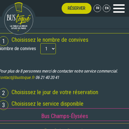
RÉSERVER
FR
EN
Menu
UVERT TOUT L'ÉTÉ !
RÉSERVATION
Choisissez le nombre de convives
1
Nombre de convives
Pour plus de 8 personnes merci de contacter notre service commercial.
contact@bustoque.fr
06 21 40 20 41
Choisissez le jour de votre réservation
2
Choisissez le service disponible
3
Bus Champs-Élysées