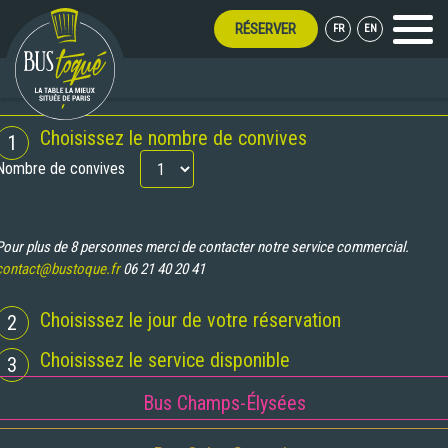
RÉSERVER
FR
EN
Menu
UVERT TOUT L'ÉTÉ !
RÉSERVATION
Choisissez le nombre de convives
1
Nombre de convives
Pour plus de 8 personnes merci de contacter notre service commercial.
contact@bustoque.fr
06 21 40 20 41
Choisissez le jour de votre réservation
2
Choisissez le service disponible
3
Bus Champs-Élysées