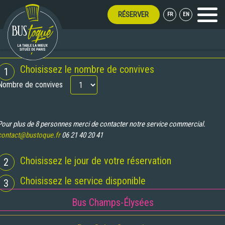
RÉSERVER
FR
EN
Menu
RT TOUT L'ÉTÉ !
RÉSERVATION
Choisissez le nombre de convives
1
Nombre de convives
Pour plus de 8 personnes merci de contacter notre service commercial.
contact@bustoque.fr
06 21 40 20 41
Choisissez le jour de votre réservation
2
Choisissez le service disponible
3
Bus Champs-Élysées