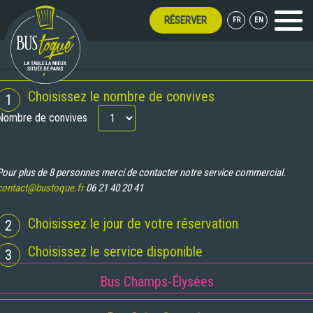
RÉSERVER
FR
EN
Menu
UVERT TOUT L'ÉTÉ !
RÉSERVATION
Choisissez le nombre de convives
1
Nombre de convives
Pour plus de 8 personnes merci de contacter notre service commercial.
contact@bustoque.fr
06 21 40 20 41
Choisissez le jour de votre réservation
2
Choisissez le service disponible
3
Bus Champs-Élysées