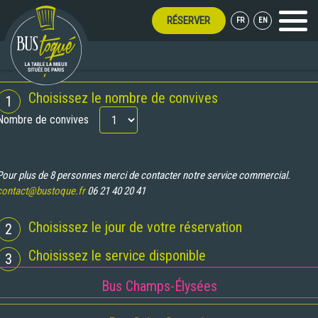
RÉSERVER
FR
EN
Menu
OUVERT TOUT L'ÉTÉ !
RÉSERVATION
Choisissez le nombre de convives
1
Nombre de convives
Pour plus de 8 personnes merci de contacter notre service commercial.
contact@bustoque.fr
06 21 40 20 41
Choisissez le jour de votre réservation
2
Choisissez le service disponible
3
Bus Champs-Élysées