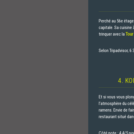
Perché au 56e étage 
capitale. Sa cuisine
trinquer avec la
Tour 
​Selon Tripadvisor, 
4. K
Et si vous vous plo
l’atmosphère du célè
ramens. Envie de fair
restaurant situé dan
Côté note : 4.4/5 po