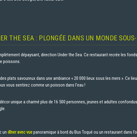
DER THE SEA : PLONGÉE DANS UN MONDE SOUS
mplètement dépaysant, direction Under the Sea. Ce restaurant recrée les fonds
de poissons.
 des plats savoureux dans une ambiance « 20 000 lieux sous les mers ». Ce lie
vous vous sentirez comme un poisson dans l’eau !
écor unique a charmé plus de 16 500 personnes, jeunes et adultes confondus. 
gle.
ez un
dîner avec vue
panoramique à bord du Bus Toqué ou un restaurant dans l’o