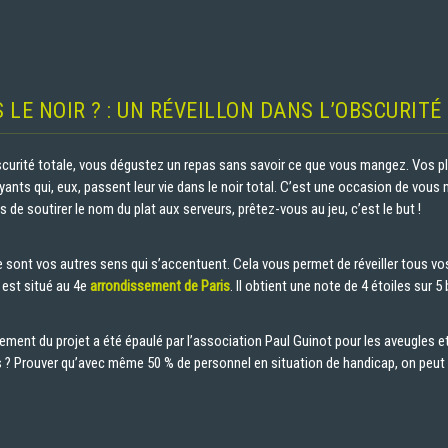
S LE NOIR ? : UN RÉVEILLON DANS L’OBSCURITÉ
curité totale, vous dégustez un repas sans savoir ce que vous mangez. Vos pl
ants qui, eux, passent leur vie dans le noir total. C’est une occasion de vous 
 de soutirer le nom du plat aux serveurs, prêtez-vous au jeu, c’est le but !
ce sont vos autres sens qui s’accentuent. Cela vous permet de réveiller tous vo
t est situé au 4e
arrondissement de Paris
. Il obtient une note de 4 étoiles sur 5
ncement du projet a été épaulé par l’association Paul Guinot pour les aveugles e
s ? Prouver qu’avec même 50 % de personnel en situation de handicap, on peut 