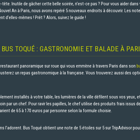
-tête. Inutile de gâcher cette belle soirée, n’est-ce pas ? Pour vous aider dans
Nouvel An à Paris, nous avons repéré 5 nouveaux endroits à découvrir. Les not
t d’elles-mêmes ! Prêt ? Alors, suivez le guide !
. BUS TOQUÉ : GASTRONOMIE ET BALADE À PAR
 restaurant panoramique sur roue qui vous emmène à travers Paris dans son
b
dégusterez un repas gastronomique à la française. Vous trouverez aussi des opt
ement installés à votre table, les lumières de la ville défilent sous vos yeux, 
n par un chef. Pour ravir les papilles, le chef utilise des produits frais issus 
varient de 65 à 170 euros par personne selon la formule choisie.
ens l’adorent. Bus Toqué obtient une note de 5 étoiles sur 5 sur TripAdvisor pou