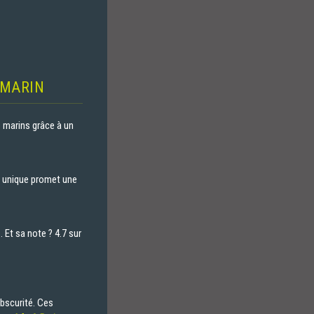
-MARIN
 marins grâce à un
u unique promet une
Et sa note ? 4.7 sur
bscurité. Ces