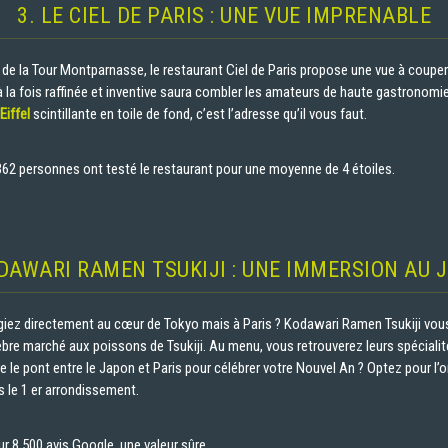
3. LE CIEL DE PARIS : UNE VUE IMPRENABLE
de la Tour Montparnasse, le restaurant Ciel de Paris propose une vue à couper l
 à la fois raffinée et inventive saura combler les amateurs de haute gastronomi
Eiffel
scintillante en toile de fond, c’est l’adresse qu’il vous faut.
6 362 personnes ont testé le restaurant pour une moyenne de 4 étoiles.
ODAWARI RAMEN TSUKIJI : UNE IMMERSION AU 
ngiez directement au cœur de Tokyo mais à Paris ? Kodawari Ramen Tsukiji vou
bre marché aux poissons de Tsukiji. Au menu, vous retrouverez leurs spécialité
e le pont entre le Japon et Paris pour célébrer votre Nouvel An ? Optez pour l’o
s le 1 er arrondissement.
ur 8 500 avis Google, une valeur sûre.