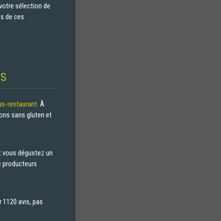
 votre sélection de
es de ces
IS
us-restaurant
. À
ions sans gluten et
et vous dégustez un
de producteurs
r 1120 avis, pas