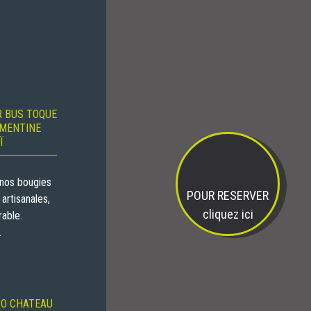
R BUS TOQUE
MENTINE
Ï
c nos bougies
POUR RESERVER
artisanales,
cliquez ici
able.
.
 O CHATEAU