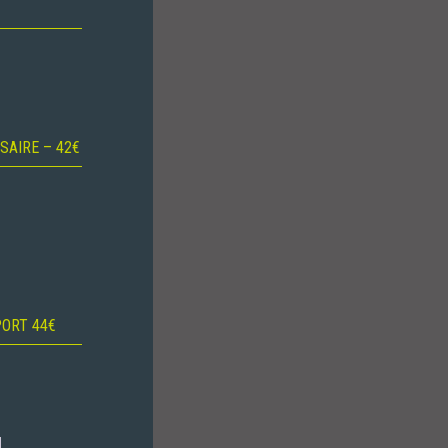
SAIRE – 42€
PORT 44€