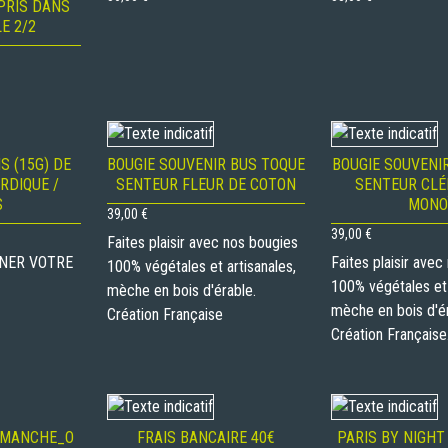
PRIS DANS
E 2/2
S (15G) DE
BOUGIE SOUVENIR BUS TOQUE
BOUGIE SOUVENI
RDIQUE /
SENTEUR FLEUR DE COTON
SENTEUR CLÉ
S
MONO
39,00
€
39,00
€
Faites plaisir avec nos bougies
NER VOTRE
Faites plaisir ave
100% végétales et artisanales,
100% végétales et 
mèche en bois d'érable.
mèche en bois d'ér
Création Française
Création Française
IMANCHE_O
FRAIS BANCAIRE 40€
PARIS BY NIGHT