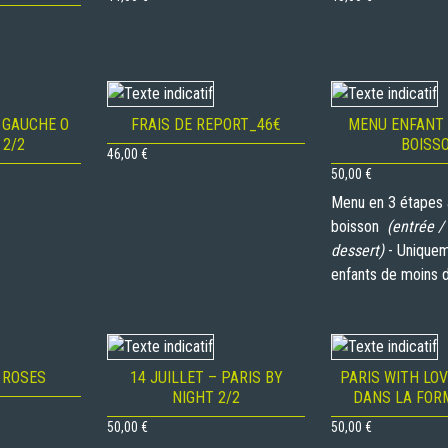
 GAUCHE O
FRAIS DE REPORT_46€
MENU ENFANT 
 2/2
BOISS
46,00
€
50,00
€
Menu en 3 étapes
boisson
(entrée / 
dessert)
- Uniquem
enfants de moins 
 ROSES
14 JUILLET – PARIS BY
PARIS WITH LO
NIGHT 2/2
DANS LA FOR
50,00
€
50,00
€