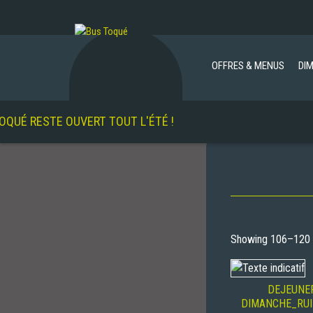
OFFRES & MENUS
DI
TE OUVERT TOUT L'ÉTÉ !
Showing 106–120 o
DEJEUNE
DIMANCHE_RUI