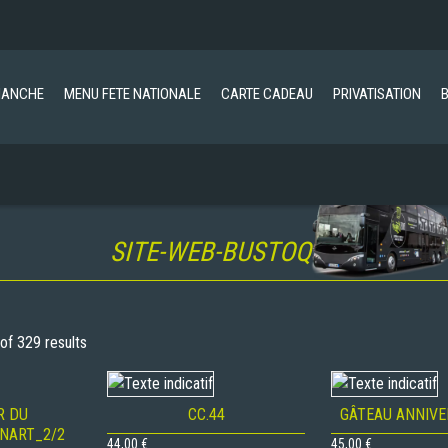
MANCHE
MENU FETE NATIONALE
CARTE CADEAU
PRIVATISATION
SITE-WEB-BUSTOQUE
f 329 results
R DU
CC.44
GÂTEAU ANNIVE
NART_2/2
44,00
€
45,00
€