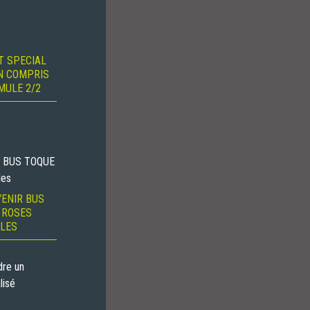
T SPECIAL
N COMPRIS
MULE 2/2
ENIR BUS
 ROSES
LES
ndre un
lisé