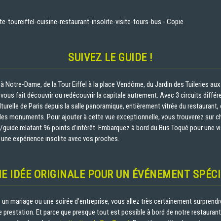
SUIVEZ LE GUIDE !
 Notre-Dame, de la Tour Eiffel à la place Vendôme, du Jardin des Tuileries aux 
vous fait découvrir ou redécouvrir la capitale autrement. Avec 3 circuits différ
lturelle de Paris depuis la salle panoramique, entièrement vitrée du restaurant,
les monuments. Pour ajouter à cette vue exceptionnelle, vous trouverez sur c
/guide relatant 96 points d’intérêt. Embarquez à bord du Bus Toqué pour une vis
z une expérience insolite avec vos proches.
E IDÉE ORIGINALE POUR UN ÉVÉNEMENT SPÉC
, un mariage ou une soirée d’entreprise, vous allez très certainement surprendre
 prestation. Et parce que presque tout est possible à bord de notre restaurant 