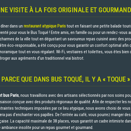
NE VISITE À LA FOIS ORIGINALE ET GOURMAN
 dîner dans un
restaurant atypique Paris
tout en faisant une petite balade touris
inventé pour vous le Bus Toqué ! Entre amis, en famille ou pour un rendez-vous 
 charmes de la ville tout en dégustant un savoureux repas cuisiné avec des prod
’être éco-responsable, a été conçu pour vous garantir un confort optimal afin 
anoramique tout en vous régalant. Wi-Fi, vestiaires et toilettes, vous êtes bien
roger aux agréments d’un traditionnel vrai bistrot.
PARCE QUE DANS BUS TOQUÉ, IL Y A « TOQUE »
nt bus Paris
, nous travaillons avec des artisans sélectionnés par nos soins pou
 saison conçue avec des produits régionaux de qualité. Afin de respecter les 
ntraintes techniques imposées par ce lieu atypique, nous avons choisi de vou
ra pas d’enchanter vos papilles. De l’entrée au café, vous pourrez manger des
ançaise. La capacité maximale de 38 places, vous garantit un cadre intimiste da
 ambiance insolite pour un repas gourmet et gourmand.