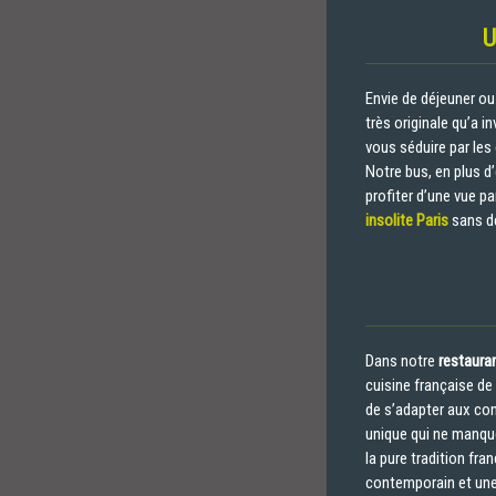
U
Envie de déjeuner ou
très originale qu’a 
vous séduire par les
Notre bus, en plus d
profiter d’une vue p
insolite Paris
sans dé
Dans notre
restaura
cuisine française de
de s’adapter aux co
unique qui ne manque
la pure tradition fr
contemporain et une