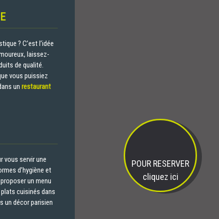
DE
tique ? C’est l’idée
amoureux, laissez-
uits de qualité.
que vous puissiez
 dans un
restaurant
r vous servir une
POUR RESERVER
normes d’hygiène et
cliquez ici
s proposer un menu
 plats cuisinés dans
ns un décor parisien