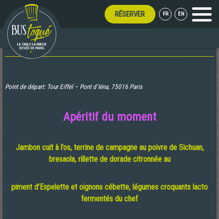
RÉSERVER
FR
EN
Menu
APERITIF PARISIEN
Point de départ: Tour Eiffel – Pont d’Iéna, 75016 Paris
Apéritif du moment
Jambon cuit à l’os, t
errine de campagne au poivre de Sichuan,
b
resaola, r
illette de dorade citronnée au
piment d’Espelette et oignons cébette, l
égumes croquants lacto
fermentés du chef